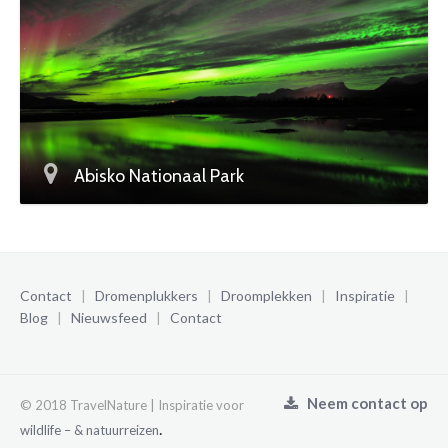
Abisko Nationaal Park
Contact
|
Dromenplukkers
|
Droomplekken
|
Inspiratie
|
Blog
|
Nieuwsfeed
|
Contact
Neem contact op
© 2018 TravelNature | Inspiratie voor
.
wildlife – & natuurreizen