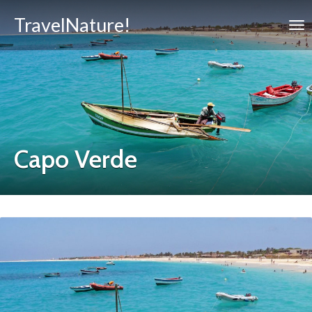
TravelNature!
Capo Verde