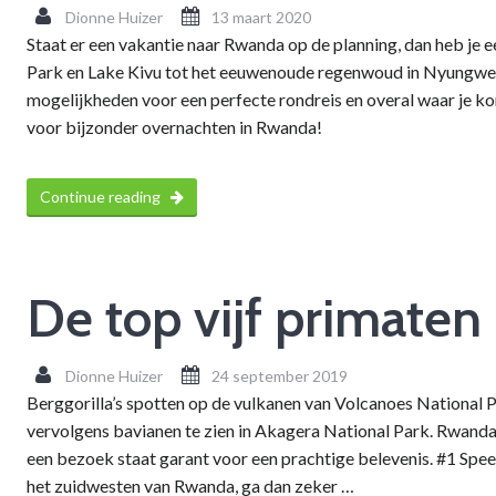
Dionne Huizer
13 maart 2020
Staat er een vakantie naar Rwanda op de planning, dan heb je e
Park en Lake Kivu tot het eeuwenoude regenwoud in Nyungwe. 
mogelijkheden voor een perfecte rondreis en overal waar je komt
voor bijzonder overnachten in Rwanda!
Continue reading
De top vijf primaten
Dionne Huizer
24 september 2019
Berggorilla’s spotten op de vulkanen van Volcanoes Nationa
vervolgens bavianen te zien in Akagera National Park. Rwanda
een bezoek staat garant voor een prachtige belevenis. #1 Spee
het zuidwesten van Rwanda, ga dan zeker …