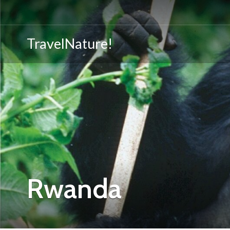
TravelNature!
Rwanda