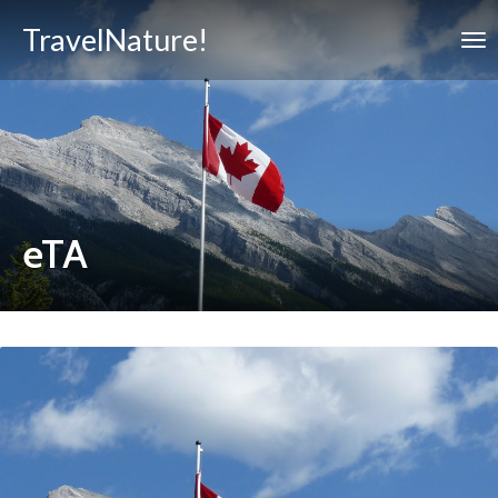
TravelNature!
eTA